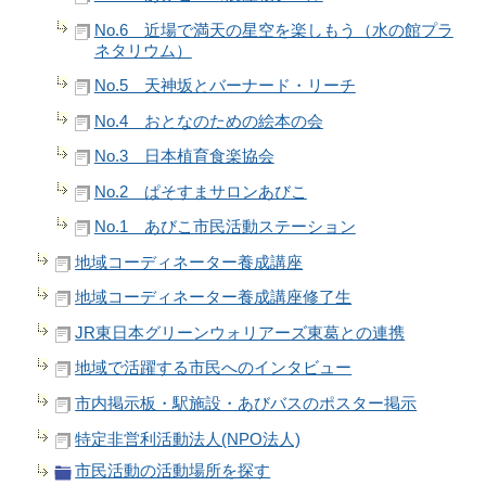
No.6 近場で満天の星空を楽しもう（水の館プラ
ネタリウム）
No.5 天神坂とバーナード・リーチ
No.4 おとなのための絵本の会
No.3 日本植育食楽協会
No.2 ぱそすまサロンあびこ
No.1 あびこ市民活動ステーション
地域コーディネーター養成講座
地域コーディネーター養成講座修了生
JR東日本グリーンウォリアーズ東葛との連携
地域で活躍する市民へのインタビュー
市内掲示板・駅施設・あびバスのポスター掲示
特定非営利活動法人(NPO法人)
市民活動の活動場所を探す