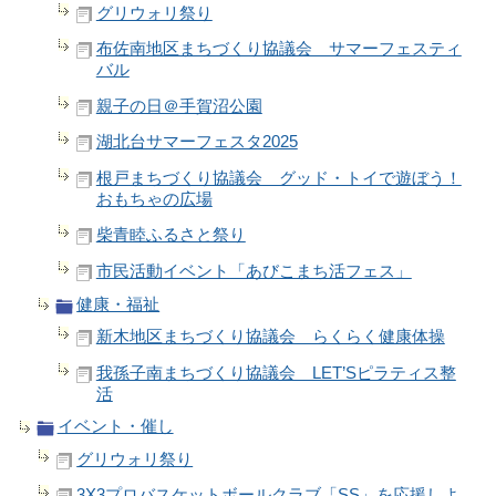
グリウォリ祭り
布佐南地区まちづくり協議会 サマーフェスティ
バル
親子の日＠手賀沼公園
湖北台サマーフェスタ2025
根戸まちづくり協議会 グッド・トイで遊ぼう！
おもちゃの広場
柴青睦ふるさと祭り
市民活動イベント「あびこまち活フェス」
健康・福祉
新木地区まちづくり協議会 らくらく健康体操
我孫子南まちづくり協議会 LET’Sピラティス整
活
イベント・催し
グリウォリ祭り
3X3プロバスケットボールクラブ「SS」を応援しよ