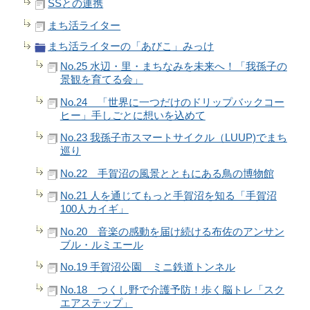
SSとの連携
まち活ライター
まち活ライターの「あびこ」みっけ
No.25 水辺・里・まちなみを未来へ！「我孫子の
景観を育てる会」
No.24 「世界に一つだけのドリップバックコー
ヒー」手しごとに想いを込めて
No.23 我孫子市スマートサイクル（LUUP)でまち
巡り
No.22 手賀沼の風景とともにある鳥の博物館
No.21 人を通じてもっと手賀沼を知る「手賀沼
100人カイギ」
No.20 音楽の感動を届け続ける布佐のアンサン
ブル・ルミエール
No.19 手賀沼公園 ミニ鉄道トンネル
No.18 つくし野で介護予防！歩く脳トレ「スク
エアステップ」