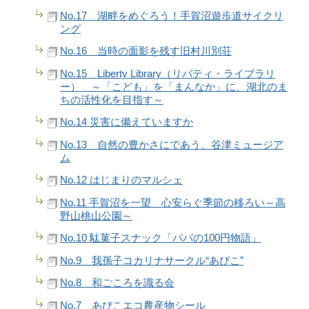
No.17 湖畔をめぐろう！手賀沼遊歩道サイクリ
ング
No.16 当時の面影を残す旧村川別荘
No.15 Liberty Library（リバティ・ライブラリ
ー） ～「こども」を「まんなか」に、湖北のま
ちの活性化を目指す～
No.14 災害に備えていますか
No.13 自然の豊かさにであう、谷津ミュージア
ム
No.12 はじまりのマルシェ
No.11 手賀沼を一望 心安らぐ季節の移ろい～高
野山桃山公園～
No.10 駄菓子スナック「パパの100円物語」
No.9 我孫子コカリナサークル“あびこ”
No.8 和ごころを識る会
No.7 あびこエコ農産物シール