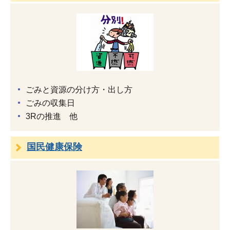
ごみと資源の分け方・出し方
ごみの収集日
3Rの推進 他
国民健康保険