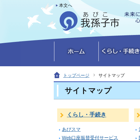
本文へ
トップページ
サイトマップ
サイトマップ
くらし・手続き
あびスマ
Web口座振替受付サービス