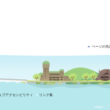
ページの先
ェブアクセシビリティ
リンク集