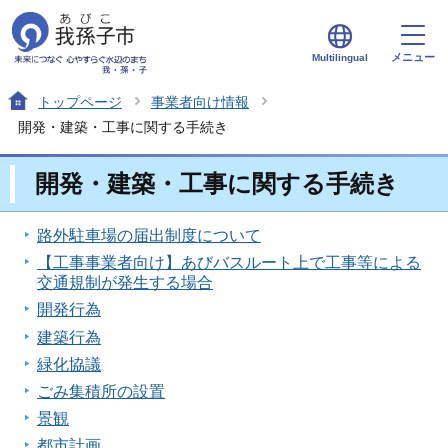
メニュー
Multilingual
トップページ
事業者向け情報
開発・建築・工事に関する手続き
開発・建築・工事に関する手続き
路外駐車場の届出制度について
【工事事業者向け】あびバスルート上で工事等による
交通規制が発生する場合
開発行為
建築行為
緑化協議
ごみ集積所の設置
景観
都市計画