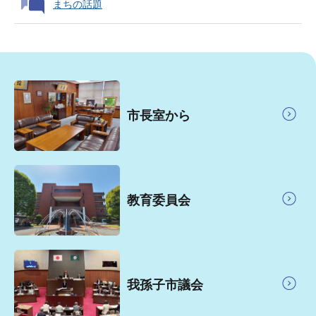
まちの話題
市
政
市長室から
リ
ン
ク
教育委員会
我孫子市議会