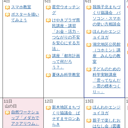
4日
5日
6日
スマホ教室
星空ウオッチン
我孫子北まちづ
グ
くり協議会 パ
ポスターを描い
ソコン・スマホ
てみよう
けやきプラザ県
の使い方相談会
民講座・講習
「お金・活力・
ほんわかエンジ
つながりの不安
ョイヨガ
を安心にする方
湖北地区公民館
法」
（コホミン）講
講座「都市計画
座 みんなの教
って何だろ
室
う？」
子どものための
夏休み科学教室
科学実験講座
「雲ってなんだ
～雲の標本つく
り～」
11日
12日
13日
山の日
新木地区まちづ
ほんわかエンジ
自然ワークショ
くり協議会 ぱ
ョイヨガ
ップ「メダカで
そすまサロンあ
親子で楽しむお
アクアリウム」
らき
はなし会（図書