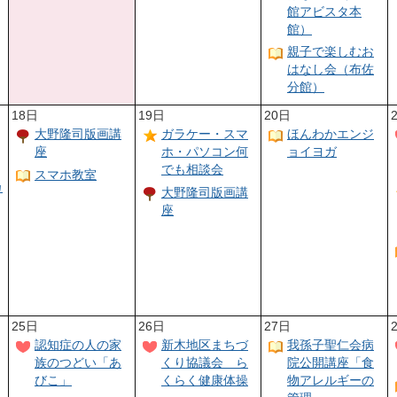
館アビスタ本
館）
親子で楽しむお
はなし会（布佐
分館）
18日
19日
20日
大野隆司版画講
ガラケー・スマ
ほんわかエンジ
座
ホ・パソコン何
ョイヨガ
でも相談会
スマホ教室
カ
大野隆司版画講
座
25日
26日
27日
認知症の人の家
新木地区まちづ
我孫子聖仁会病
族のつどい「あ
くり協議会 ら
院公開講座「食
びこ」
くらく健康体操
物アレルギーの