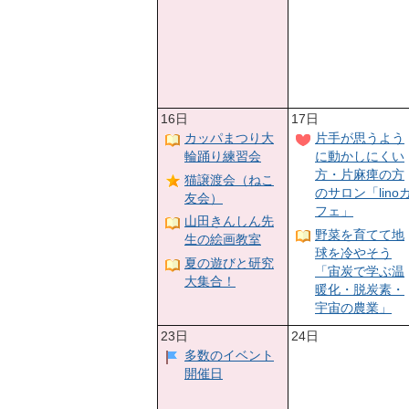
16日
17日
カッパまつり大
片手が思うよう
輪踊り練習会
に動かしにくい
方・片麻痺の方
猫譲渡会（ねこ
のサロン「lino
友会）
フェ」
山田きんしん先
野菜を育てて地
生の絵画教室
球を冷やそう
夏の遊びと研究
「宙炭で学ぶ温
大集合！
暖化・脱炭素・
宇宙の農業」
23日
24日
多数のイベント
開催日