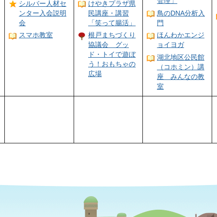
管理」
シルバー人材セ
けやきプラザ県
ンター入会説明
民講座・講習
鳥のDNA分析入
会
「笑って腸活」
門
スマホ教室
根戸まちづくり
ほんわかエンジ
協議会 グッ
ョイヨガ
ド・トイで遊ぼ
湖北地区公民館
う！おもちゃの
（コホミン）講
広場
座 みんなの教
室