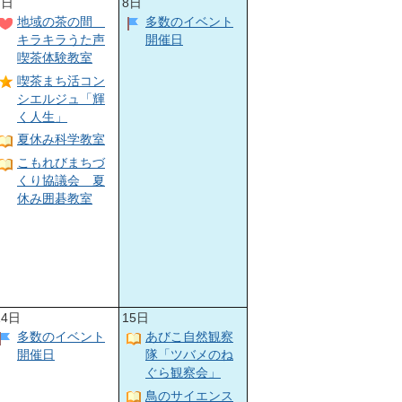
7日
8日
地域の茶の間
多数のイベント
キラキラうた声
開催日
喫茶体験教室
喫茶まち活コン
シエルジュ「輝
く人生」
夏休み科学教室
こもれびまちづ
くり協議会 夏
休み囲碁教室
14日
15日
多数のイベント
あびこ自然観察
開催日
隊「ツバメのね
ぐら観察会」
鳥のサイエンス