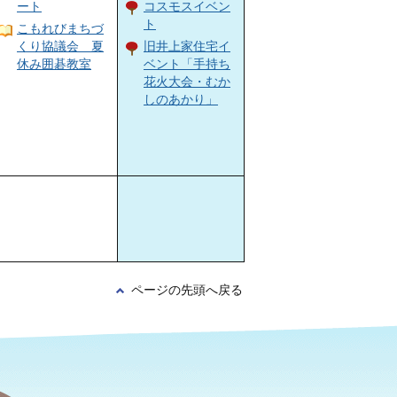
ート
コスモスイベン
ト
こもれびまちづ
くり協議会 夏
旧井上家住宅イ
休み囲碁教室
ベント「手持ち
花火大会・むか
しのあかり」
ページの先頭へ戻る