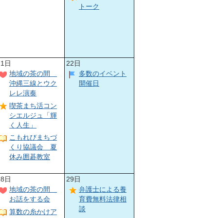
トーク
21日
22日
地域の茶の間
多数のイベント
沖縄三線とウク
開催日
レレ演奏
喫茶まち活コン
シエルジュ「輝
く人生」
こもれびまちづ
くり協議会 夏
休み囲碁教室
28日
29日
地域の茶の間
弁護士による養
お話をする会
育費無料法律相
談
算数の糸かけア