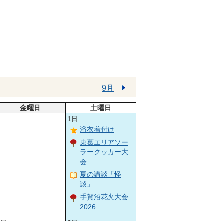
9月
金曜日
土曜日
1日
浴衣着付け
東葛エリアソー
ラークッカー大
会
夏の講談「怪
談」
手賀沼花火大会
2026