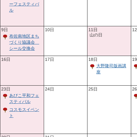
ーフェスティバ
ル
9日
10日
11日
1
山の日
布佐南地区まち
づくり協議会
シール交換会
16日
17日
18日
1
大野隆司版画講
座
23日
24日
25日
2
あびこ平和フェ
スティバル
コスモスイベン
ト