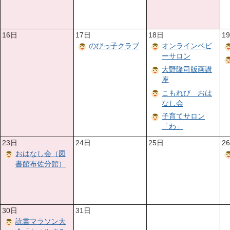
16日
17日
18日
1
のびっ子クラブ
オンラインベビ
ーサロン
大野隆司版画講
座
こもれび おは
なし会
子育てサロン
「わ」
23日
24日
25日
2
おはなし会（図
書館布佐分館）
30日
31日
読書マラソン大