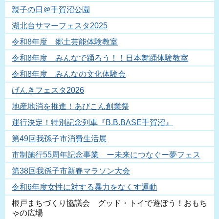
親子の日＠手賀沼公園
湖北台サマーフェスタ2025
令和8年度 郷土芸能体験教室
令和8年度 みんなで踊ろう！！日本舞踊体験教室
令和8年度 みんなの文化体験会
げんきフェスタ2026
地産地消を推進！あびこん創業祭
運行決定！特別記念列車『B.B.BASE手賀沼』
第49回我孫子市消費生活展
市制施行55周年記念事業 ー未来につなぐー夢フェス
第38回我孫子市新春マラソン大会
令和6年度女性に対する暴力をなくす運動
根戸まちづくり協議会 グッド・トイで遊ぼう！おもち
ゃの広場