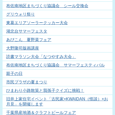
布佐南地区まちづくり協議会 シール交換会
グリウォリ祭り
東葛エリアソーラークッカー大会
湖北台サマーフェスタ
あびこん 夏野菜フェア
大野隆司版画講座
読書マラソン大会「なつやすみ大会」
布佐南地区まちづくり協議会 サマーフェスティバル
親子の日
市民プラザの夏まつり
ひまわり小路散策と我孫子クイズに挑戦！
旧井上家住宅イベント「古民家×KWAIDAN（怪談）×お
月見」を開催します
千葉県産地酒＆クラフトビールフェア