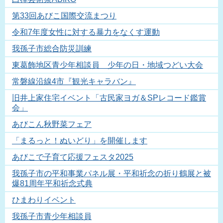
第33回あびこ国際交流まつり
令和7年度女性に対する暴力をなくす運動
我孫子市総合防災訓練
東葛飾地区青少年相談員 少年の日・地域つどい大会
常磐線沿線4市『観光キャラバン』
旧井上家住宅イベント「古民家ヨガ＆SPレコード鑑賞
会」
あびこん秋野菜フェア
「まるっと！ぬいどり」を開催します
あびこで子育て応援フェスタ2025
我孫子市の平和事業パネル展・平和祈念の折り鶴展と被
爆81周年平和祈念式典
ひまわりイベント
我孫子市青少年相談員