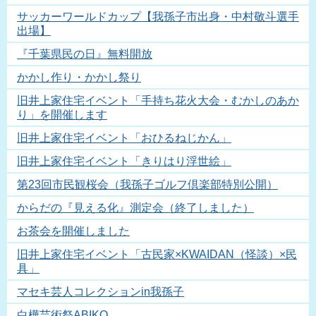
サッカーワールドカップ【我孫子市出身・中村敬斗選手
出場】
『千葉県民の日』無料開放
かかし作り・かかし祭り
旧井上家住宅イベント「手持ち花火大会・むかしのあか
り」を開催します
旧井上家住宅イベント「おひるねじかん」
旧井上家住宅イベント「きりはり浮世絵」
第23回市民観桜会（我孫子ゴルフ倶楽部特別公開）
からだの『見える化』測定会（終了しました）
お茶会を開催しました
旧井上家住宅イベント「古民家×KWAIDAN（怪談）×民
具」
マセキ芸人コレクションin我孫子
白樺芸術祭ABIKO