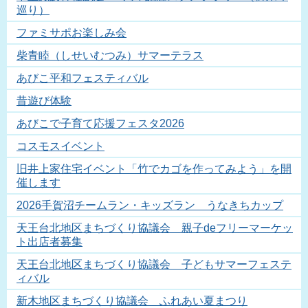
巡り）
ファミサポお楽しみ会
柴青睦（しせいむつみ）サマーテラス
あびこ平和フェスティバル
昔遊び体験
あびこで子育て応援フェスタ2026
コスモスイベント
旧井上家住宅イベント「竹でカゴを作ってみよう」を開
催します
2026手賀沼チームラン・キッズラン うなきちカップ
天王台北地区まちづくり協議会 親子deフリーマーケッ
ト出店者募集
天王台北地区まちづくり協議会 子どもサマーフェステ
ィバル
新木地区まちづくり協議会 ふれあい夏まつり