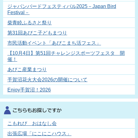
ジャパンバードフェスティバル2025－Japan Bird
Festival－
柴青睦ふるさと祭り
第31回あびこ子どもまつり
市民活動イベント「あびこまち活フェス」
【10月4日】第51回チャレンジスポーツフェスタ 開
催！
あびこ産業まつり
手賀沼花火大会2026の開催について
Enjoy手賀沼！2026
こもれび おはなし会
出張広場「にこにこハウス」