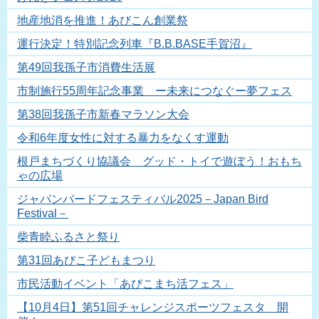
地産地消を推進！あびこん創業祭
運行決定！特別記念列車『B.B.BASE手賀沼』
第49回我孫子市消費生活展
市制施行55周年記念事業 ー未来につなぐー夢フェス
第38回我孫子市新春マラソン大会
令和6年度女性に対する暴力をなくす運動
根戸まちづくり協議会 グッド・トイで遊ぼう！おもち
ゃの広場
ジャパンバードフェスティバル2025－Japan Bird
Festival－
柴青睦ふるさと祭り
第31回あびこ子どもまつり
市民活動イベント「あびこまち活フェス」
【10月4日】第51回チャレンジスポーツフェスタ 開