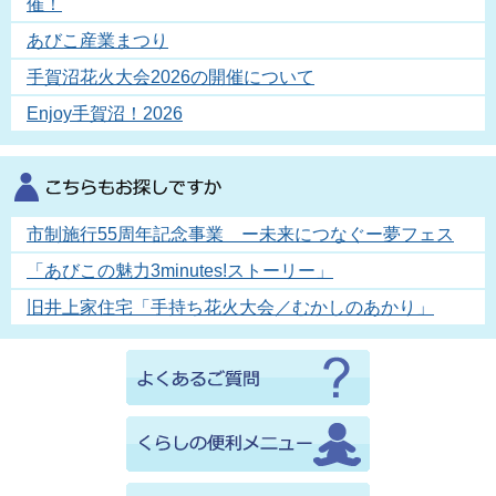
催！
あびこ産業まつり
手賀沼花火大会2026の開催について
Enjoy手賀沼！2026
市制施行55周年記念事業 ー未来につなぐー夢フェス
「あびこの魅力3minutes!ストーリー」
旧井上家住宅「手持ち花火大会／むかしのあかり」