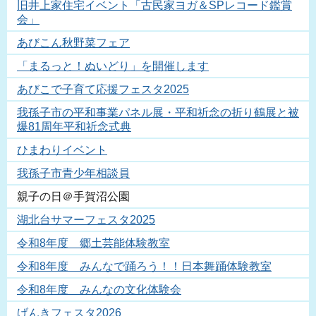
旧井上家住宅イベント「古民家ヨガ＆SPレコード鑑賞
会」
あびこん秋野菜フェア
「まるっと！ぬいどり」を開催します
あびこで子育て応援フェスタ2025
我孫子市の平和事業パネル展・平和祈念の折り鶴展と被
爆81周年平和祈念式典
ひまわりイベント
我孫子市青少年相談員
親子の日＠手賀沼公園
湖北台サマーフェスタ2025
令和8年度 郷土芸能体験教室
令和8年度 みんなで踊ろう！！日本舞踊体験教室
令和8年度 みんなの文化体験会
げんきフェスタ2026