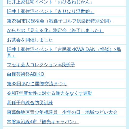
旧井上家住宅イベント「おひるねじかん」
旧井上家住宅イベント「きりはり浮世絵」
第23回市民観桜会（我孫子ゴルフ倶楽部特別公開）
からだの『見える化』測定会（終了しました）
お茶会を開催しました
旧井上家住宅イベント「古民家×KWAIDAN（怪談）×民
具」
マセキ芸人コレクションin我孫子
白樺芸術祭ABIKO
第33回あびこ国際交流まつり
令和7年度女性に対する暴力をなくす運動
我孫子市総合防災訓練
東葛飾地区青少年相談員 少年の日・地域つどい大会
常磐線沿線4市『観光キャラバン』