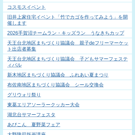
コスモスイベント
旧井上家住宅イベント「竹でカゴを作ってみよう」を開
催します
2026手賀沼チームラン・キッズラン うなきちカップ
天王台北地区まちづくり協議会 親子deフリーマーケッ
ト出店者募集
天王台北地区まちづくり協議会 子どもサマーフェステ
ィバル
新木地区まちづくり協議会 ふれあい夏まつり
布佐南地区まちづくり協議会 シール交換会
グリウォリ祭り
東葛エリアソーラークッカー大会
湖北台サマーフェスタ
あびこん 夏野菜フェア
大野隆司版画講座