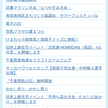
読書マラソン大会「なつやすみ大会」
布佐南地区まちづくり協議会 サマーフェスティバル
親子の日
市民プラザの夏まつり
ひまわり小路散策と我孫子クイズに挑戦！
旧井上家住宅イベント「古民家×KWAIDAN（怪談）×お
月見」を開催します
千葉県産地酒＆クラフトビールフェア
サッカーワールドカップ【我孫子市出身・中村敬斗選手
出場】
『千葉県民の日』無料開放
かかし作り・かかし祭り
旧井上家住宅イベント「手持ち花火大会・むかしのあか
り」を開催します