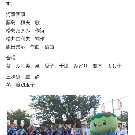
す。
河童音頭
藤島 桓夫 歌
松島たまみ 作詩
松井由利夫 補作
飯田景応 作曲・編曲
合唱
紫 ふじ美、泉 愛子、千里 みどり、並木 よし子
三味線 豊 静
琴 渡辺玉子