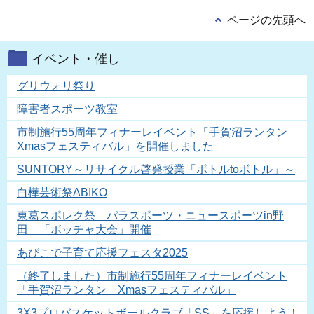
ページの先頭へ
イベント・催し
グリウォリ祭り
障害者スポーツ教室
市制施行55周年フィナーレイベント「手賀沼ランタン
Xmasフェスティバル」を開催しました
SUNTORY～リサイクル啓発授業「ボトルtoボトル」～
白樺芸術祭ABIKO
東葛スポレク祭 パラスポーツ・ニュースポーツin野
田 「ボッチャ大会」開催
あびこで子育て応援フェスタ2025
（終了しました）市制施行55周年フィナーレイベント
「手賀沼ランタン Xmasフェスティバル」
3X3プロバスケットボールクラブ「SS」を応援しよう！