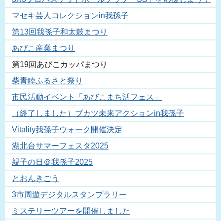
マセキ芸人コレクションin我孫子
第13回我孫子和太鼓まつり
あびこ産業まつり
第19回あびこカッパまつり
柴青睦ふるさと祭り
市民活動イベント「あびこまち活フェス」
（終了しました）ブカツ未来アクションin我孫子
Vitality我孫子ウォーク開催決定
湖北台サマーフェスタ2025
親子の日＠我孫子2025
とおんきごう
3市周遊デジタルスタンプラリー
ミステリーツアーを開催しました