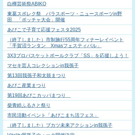
白樺芸術祭ABIKO
東葛スポレク祭 パラスポーツ・ニュースポーツin野
田 「ボッチャ大会」開催
あびこで子育て応援フェスタ2025
（終了しました）市制施行55周年フィナーレイベント
「手賀沼ランタン Xmasフェスティバル」
3X3プロバスケットボールクラブ「SS」を応援しよう！
マセキ芸人コレクションin我孫子
第13回我孫子和太鼓まつり
あびこ産業まつり
第19回あびこカッパまつり
柴青睦ふるさと祭り
市民活動イベント「あびこまち活フェス」
（終了しました）ブカツ未来アクションin我孫子