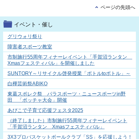
ページの先頭へ
イベント・催し
グリウォリ祭り
障害者スポーツ教室
市制施行55周年フィナーレイベント「手賀沼ランタン
Xmasフェスティバル」を開催しました
SUNTORY～リサイクル啓発授業「ボトルtoボトル」～
白樺芸術祭ABIKO
東葛スポレク祭 パラスポーツ・ニュースポーツin野
田 「ボッチャ大会」開催
あびこで子育て応援フェスタ2025
（終了しました）市制施行55周年フィナーレイベント
「手賀沼ランタン Xmasフェスティバル」
3X3プロバスケットボールクラブ「SS」を応援しよう！