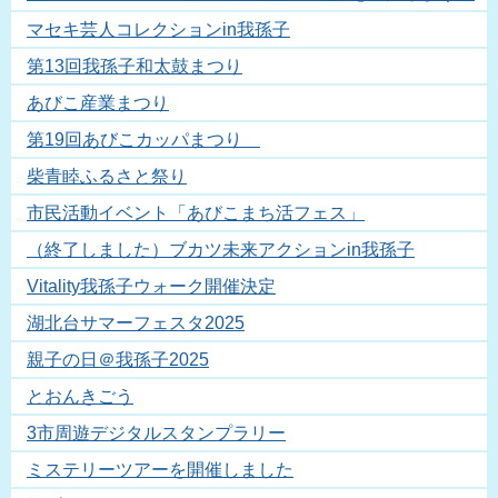
マセキ芸人コレクションin我孫子
第13回我孫子和太鼓まつり
あびこ産業まつり
第19回あびこカッパまつり
柴青睦ふるさと祭り
市民活動イベント「あびこまち活フェス」
（終了しました）ブカツ未来アクションin我孫子
Vitality我孫子ウォーク開催決定
湖北台サマーフェスタ2025
親子の日＠我孫子2025
とおんきごう
3市周遊デジタルスタンプラリー
ミステリーツアーを開催しました