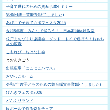
子育て世代のための資産形成セミナー
第45回郷土芸能祭(終了しました)
あびこで子育て応援フェスタ2025
令和8年度 みんなで踊ろう！！日本舞踊体験教室
根戸まちづくり協議会 グッド・トイで遊ぼう！おもち
ゃの広場
こもれび おはなし会
とおんきごう
出張広場「にこにこハウス」
おやっこルーム
令和7年度子どものための舞台鑑賞事業(終了しました)
げんきフェスタ2026
どんぐりランド
段ボールで作る恐竜チェア