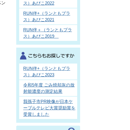
ベン
ス）あびこ2022
RUN伴+（ランともプラ
ま
ス）あびこ2021
RUN伴＋（ランともプラ
ス）あびこ2019
RUN伴+（ランともプラ
ス）あびこ2023
令和5年度 ごみ焼却灰の放
射能濃度の測定結果
我孫子市PR映像が日本ケ
ーブルテレビ大賞奨励賞を
受賞しました