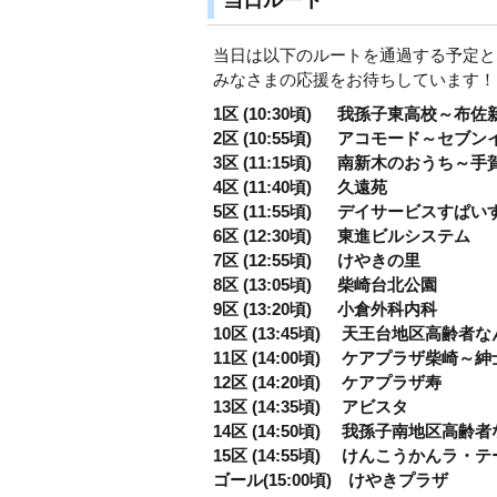
当日は以下のルートを通過する予定と
みなさまの応援をお待ちしています！
1区 (10:30頃) 我孫子東高校～
2区 (10:55頃) アコモード～セブ
3区 (11:15頃) 南新木のおうち～
4区 (11:40頃) 久遠苑
5区 (11:55頃) デイサービスすぱ
6区 (12:30頃) 東進ビルシステム
7区 (12:55頃) けやきの里
8区 (13:05頃) 柴崎台北公園
9区 (13:20頃) 小倉外科内科
10区 (13:45頃) 天王台地区高齢
11区 (14:00頃) ケアプラザ柴崎～
12区 (14:20頃) ケアプラザ寿
13区 (14:35頃) アビスタ
14区 (14:50頃) 我孫子南地区高
15区 (14:55頃) けんこうかんラ・
ゴール(15:00頃) けやきプラザ