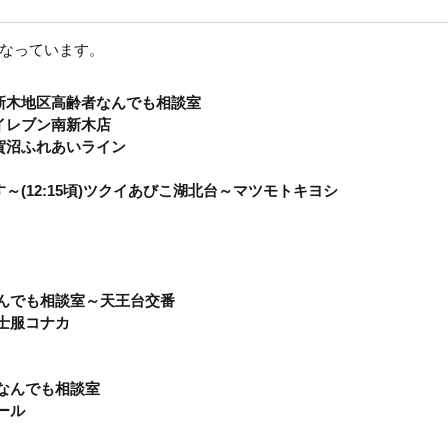
なっています。
布佐新木地区高齢者なんでも相談室
ンイレブン南新木店
手賀沼ふれあいライン
いす～(12:15頃)ツクイあびこ湖北台～マツモトキヨシ
者なんでも相談室～天王台交番
紳士服コナカ
齢者なんでも相談室
テール