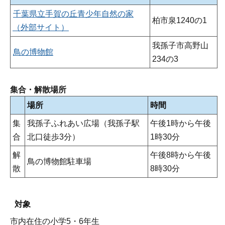
千葉県立手賀の丘青少年自然の家
柏市泉1240の1
（外部サイト）
我孫子市高野山
鳥の博物館
234の3
集合・解散場所
場所
時間
集
我孫子ふれあい広場（我孫子駅
午後1時から午後
合
北口徒歩3分）
1時30分
解
午後8時から午後
鳥の博物館駐車場
散
8時30分
対象
市内在住の小学5・6年生