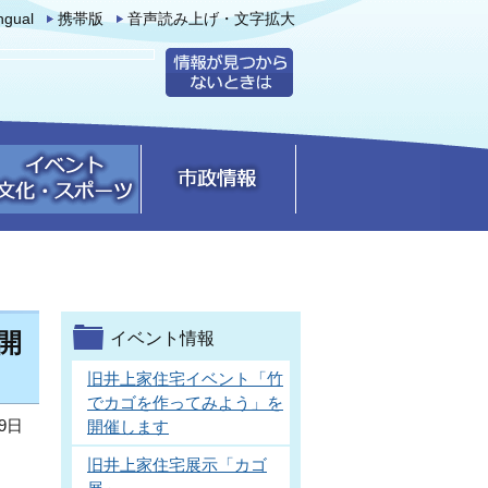
ingual
携帯版
音声読み上げ・文字拡大
開
イベント情報
旧井上家住宅イベント「竹
でカゴを作ってみよう」を
9日
開催します
旧井上家住宅展示「カゴ