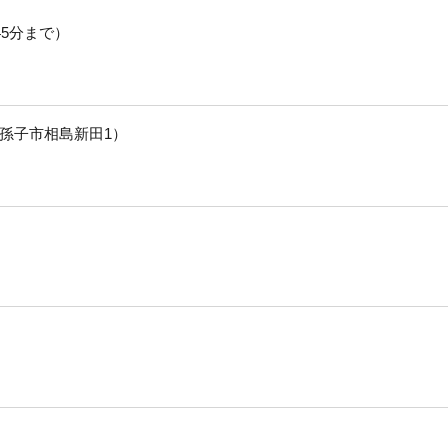
45分まで）
孫子市相島新田1）