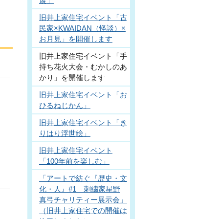
展」
旧井上家住宅イベント「古
民家×KWAIDAN（怪談）×
お月見」を開催します
旧井上家住宅イベント「手
持ち花火大会・むかしのあ
かり」を開催します
旧井上家住宅イベント「お
ひるねじかん」
旧井上家住宅イベント「き
りはり浮世絵」
旧井上家住宅イベント
「100年前を楽しむ」
「アートで紡ぐ『歴史・文
化・人』#1 刺繍家星野
真弓チャリティー展示会」
（旧井上家住宅での開催は