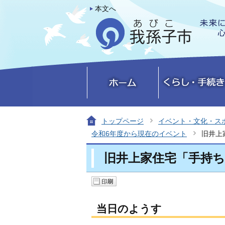
本文へ
トップページ
イベント・文化・ス
令和6年度から現在のイベント
旧井上
旧井上家住宅「手持
当日のようす