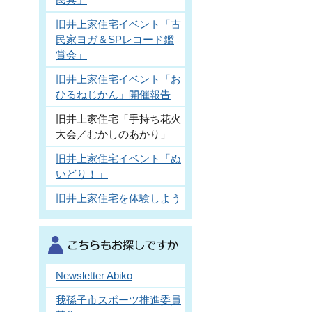
旧井上家住宅イベント「古
民家ヨガ＆SPレコード鑑
賞会」
旧井上家住宅イベント「お
ひるねじかん」開催報告
旧井上家住宅「手持ち花火
大会／むかしのあかり」
旧井上家住宅イベント「ぬ
いどり！」
旧井上家住宅を体験しよう
Newsletter Abiko
我孫子市スポーツ推進委員