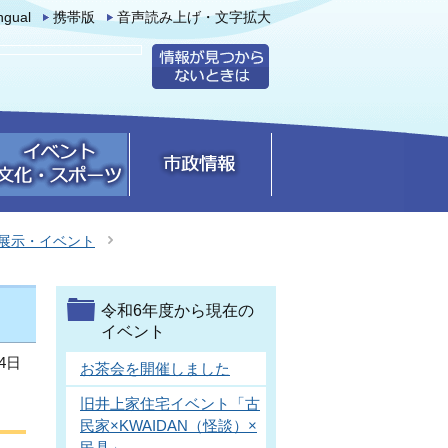
ingual
携帯版
音声読み上げ・文字拡大
展示・イベント
令和6年度から現在の
イベント
4日
お茶会を開催しました
旧井上家住宅イベント「古
民家×KWAIDAN（怪談）×
民具」