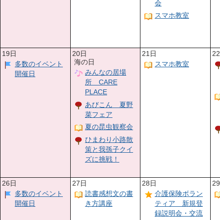
会
スマホ教室
19日
20日
21日
2
海の日
多数のイベント
スマホ教室
みんなの居場
開催日
所 CARE
PLACE
あびこん 夏野
菜フェア
夏の昆虫観察会
ひまわり小路散
策と我孫子クイ
ズに挑戦！
26日
27日
28日
2
多数のイベント
読書感想文の書
介護保険ボラン
開催日
き方講座
ティア 新規登
録説明会・交流