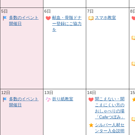
5日
6日
7日
8
多数のイベント
献血・骨髄ドナ
スマホ教室
開催日
ー登録にご協力
を
12日
13日
14日
1
多数のイベント
折り紙教室
聞こえない・聞
開催日
こえにくい方の
おしゃべりの場
「Cafeつぼみ」
シルバー人材セ
ンター入会説明