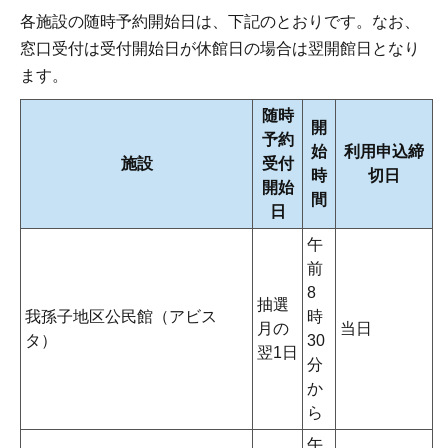
各施設の随時予約開始日は、下記のとおりです。なお、
窓口受付は受付開始日が休館日の場合は翌開館日となり
ます。
随時
開
予約
始
利用申込締
施設
受付
時
切日
開始
間
日
午
前
8
抽選
我孫子地区公民館（アビス
時
月の
当日
タ）
30
翌1日
分
か
ら
午