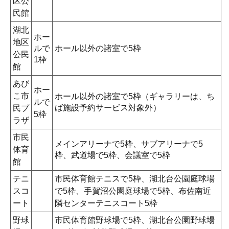
区公
民館
湖北
ホー
地区
ルで
ホール以外の諸室で5枠
公民
1枠
館
あび
ホー
こ市
ホール以外の諸室で5枠（ギャラリーは、ち
ルで
ば施設予約サービス対象外）
民プ
5枠
ラザ
市民
メインアリーナで5枠、サブアリーナで5
体育
枠、武道場で5枠、会議室で5枠
館
テニ
市民体育館テニスで5枠、湖北台公園庭球場
スコ
で5枠、手賀沼公園庭球場で5枠、布佐南近
ート
隣センターテニスコート5枠
野球
市民体育館野球場で5枠、湖北台公園野球場