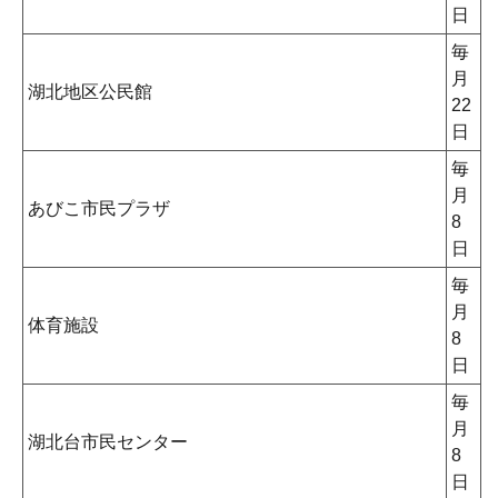
日
毎
月
湖北地区公民館
22
日
毎
月
あびこ市民プラザ
8
日
毎
月
体育施設
8
日
毎
月
湖北台市民センター
8
日