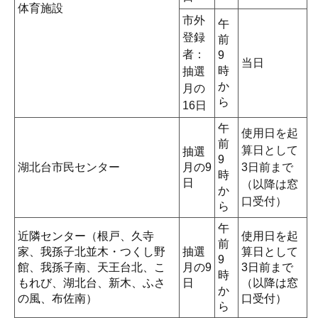
体育施設
市外
午
登録
前
者：
9
当日
時
抽選
か
月の
ら
16日
午
使用日を起
前
算日として
抽選
9
湖北台市民センター
月の9
3日前まで
時
日
（以降は窓
か
口受付）
ら
午
近隣センター（根戸、久寺
使用日を起
前
家、我孫子北並木・つくし野
抽選
算日として
9
館、我孫子南、天王台北、こ
月の9
3日前まで
時
もれび、湖北台、新木、ふさ
日
（以降は窓
か
の風、布佐南）
口受付）
ら