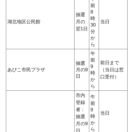
前
8
抽選
時
湖北地区公民館
月の
当日
30
翌1日
分
か
ら
午
前
前日まで
抽選
9
あびこ市民プラザ
月の9
（当日は窓
時
日
口受付）
か
ら
市内
午
登録
前
者：
9
当日
時
抽選
か
月の9
ら
日