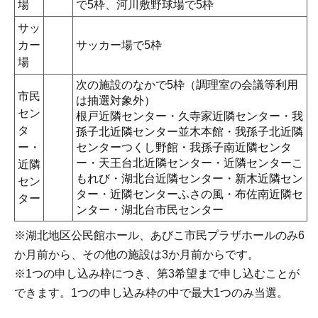
場
で5枠、河川敷野球場で5枠
サッ
カー
サッカー場で5枠
場
次の施設のなかで5枠（調理室の会議等利用
市民
は抽選対象外）
セン
根戸近隣センター・久寺家近隣センター・我
タ
孫子北近隣センター並木本館・我孫子北近隣
ー・
センターつくし野館・我孫子南近隣センタ
ー・天王台北近隣センター・近隣センターこ
近隣
もれび・湖北台近隣センター・新木近隣セン
セン
ター・近隣センターふさの風・布佐南近隣セ
ター
ンター・湖北台市民センター
※湖北地区公民館ホール、あびこ市民プラザホールのみ6
か月前から、その他の施設は3か月前からです。
※1つの申し込み枠につき、第3希望まで申し込むことが
できます。1つの申し込み枠の中で最大1つのみ当選。