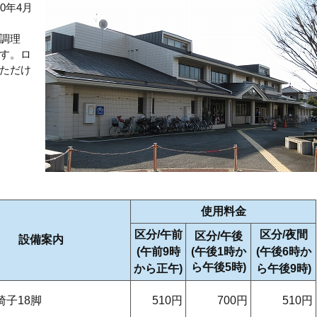
0年4月
調理
す。ロ
ただけ
使用料金
区分/午前
区分/夜間
区分/午後
設備案内
(午前9時
(午後1時か
(午後6時か
ら午後5時)
から正午)
ら午後9時)
椅子18脚
510円
700円
510円