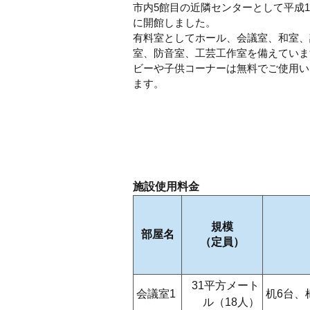
市内5館目の近隣センターとして平成1
に開館しました。
有料室としてホール、会議室、和室、
室、防音室、工芸工作室を備えていま
ビーや子供コーナーは無料でご使用い
ます。
施設使用料金
規模
部屋名
（定員）
31平方メート
会議室1
机6台、
ル（18人）