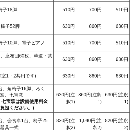
椅子18脚
510円
700円
510円
、椅子52脚
630円
860円
630円
椅子10脚、電子ピアノ
510円
700円
510円
台、座布団60枚、華道・茶
630円
860円
630円
和室1・2共用です)
630円
860円
630円
台、角椅子16脚、ろく
630円(注
860円(注釈
630円(注釈
窯、七宝窯
、七宝窯は設備使用料金
釈1)
1)
1)
負担ください。)
台、会食卓1台、椅子25
820円(注
1,040円(注
820円(注釈
器具一式
釈2)
釈2)
2)