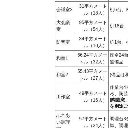
31平方メート
会議室2
机6台、
ル（18人）
大会議
95平方メート
机18台
室
ル（54人）
34平方メート
防音室
机1台、
ル（10人）
66.24平方メー
座卓24
和室1
トル（32人）
道備品
55.43平方メー
和室2
(備品は
トル（27人）
作業台4
49平方メート
ろ、陶芸
工作室
(陶芸窯
ル（16人）
を別途ご
ふれあ
57平方メート
調理台3
い調理
ル（24人）
脚、調理