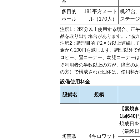
室
多目的
181平方メート
机27台
ホール
ル（170人）
ステージ
注釈1：2区分以上使用する場合、正
品を取り出す場合があります。ご協力
注釈2：調理目的で2区分以上連続し
金から200円を減じます。調理以外で
ロビー、畳コーナー、幼児コーナーは
※利用者の半数以上の方が、障害のあ
の方）で構成された団体は、使用料が
設備使用料金
設備名
規模
【素焼き
1回640
焼成日を
（最終日
陶芸窯
4キロワット