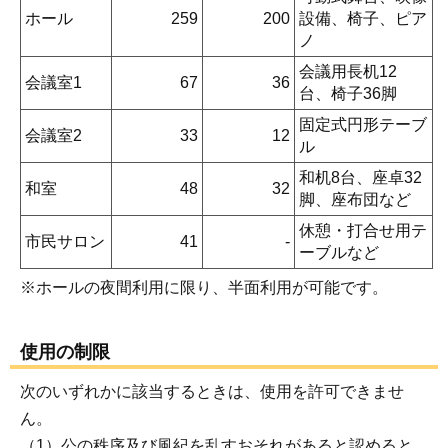
ホール
259
200
設備、椅子、ピア
ノ
会議用長机12
会議室1
67
36
台、椅子36脚
固定式円形テーブ
会議室2
33
12
ル
和机8台、座卓32
和室
48
32
脚、座布団など
休憩・打合せ用テ
市民サロン
41
-
ーブルなど
※ホールの夜間利用に限り、半面利用が可能です。
使用の制限
次のいずれかに該当するときは、使用を許可できませ
ん。
（1）公の秩序及び風紀を乱すおそれがあると認めると