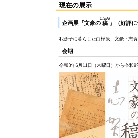
現在の展示
したがき
企画展『文豪の
稿
』（好評に
我孫子に暮らした白樺派、文豪・志賀
会期
令和8年6月11日（木曜日）から令和8