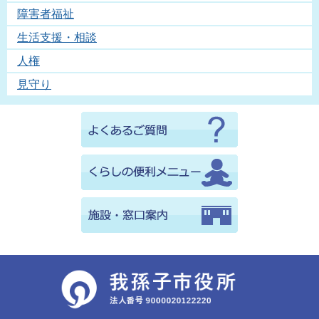
障害者福祉
生活支援・相談
人権
見守り