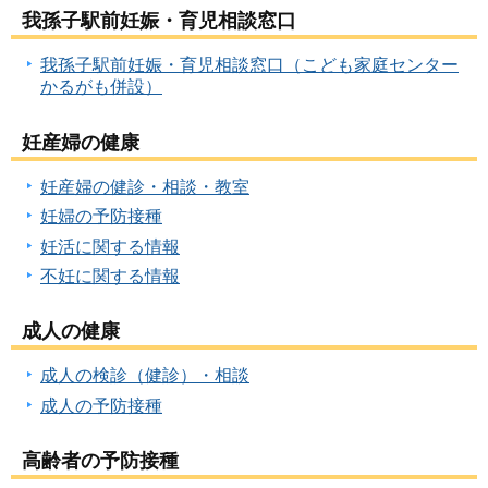
我孫子駅前妊娠・育児相談窓口
我孫子駅前妊娠・育児相談窓口（こども家庭センター
かるがも併設）
妊産婦の健康
妊産婦の健診・相談・教室
妊婦の予防接種
妊活に関する情報
不妊に関する情報
成人の健康
成人の検診（健診）・相談
成人の予防接種
高齢者の予防接種