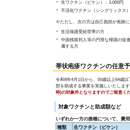
生ワクチン（ビケン）：3,000円
不活化ワクチン（シングリックス）：
※ただし、次の方は自己負担が免除に
生活保護受給世帯の方
中国残留邦人等の円滑な帰国の促
属する方
帯状疱疹ワクチンの任意予
令和8年4月1日から、50歳以上64
部を助成する事業を実施しいたします
時)の対象外となりますのでご留意く
対象ワクチンと助成額など
いずれか一方の接種について、費用
種類
生ワクチン（ビケン）