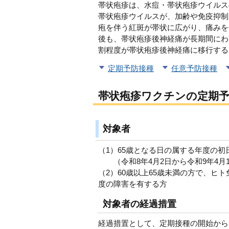
帯状疱疹は、水痘・帯状疱疹ウイルス
帯状疱疹ウイルスが、加齢や免疫抑制
疱を伴う紅斑が帯状に広がり、痛みを
後も、帯状疱疹後神経痛が長期間にわ
割程度が帯状疱疹後神経痛に移行する
定期予防接種
任意予防接種
帯状疱疹ワクチンの
定期
対象者
（1）65歳となる日の属する年度の
（令和8年4月2日から令和9年4月
（2）60歳以上65歳未満の方で、
度の障害を有する方
対象者の経過措置
経過措置として、定期接種の開始から