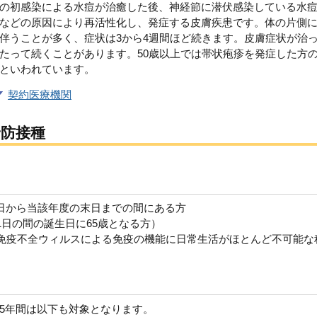
の初感染による水痘が治癒した後、神経節に潜伏感染している水
などの原因により再活性化し、発症する皮膚疾患です。体の片側
伴うことが多く、症状は3から4週間ほど続きます。皮膚症状が治
たって続くことがあります。50歳以上では帯状疱疹を発症した方の
といわれています。
契約医療機関
予防接種
初日から当該年度の末日までの間にある方
1日の間の誕生日に65歳となる方）
ヒト免疫不全ウィルスによる免疫の機能に日常生活がほとんど不可能な
5年間は以下も対象となります。