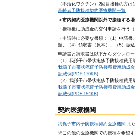
（不活化ワクチン）2回目接種の方は
高齢者予防接種契約医療機関一覧
＜市内契約医療機関以外で接種する場
・接種後に助成金の交付申請を行う（
・申請時に必要な書類：（1）申請書
類、（4）領収書（原本）、（5）振
申請書と請求書は以下からダウンロー
（1）我孫子市帯状疱疹予防接種費用
我孫子市帯状疱疹予防接種費用助成金交付
記載例(PDF:170KB)
（2）我孫子市帯状疱疹予防接種費用
我孫子市帯状疱疹予防接種費用助成金請求書
記載例(PDF:154KB)
契約医療機関
我孫子市内予防接種契約医療機関
ま
※この他の医療機関での接種を希望す