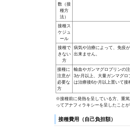
数（接
種方
法）
接種ス
ケジュ
ール
接種で
病気や治療によって、免疫
きない
出来ません。
方
接種に
輸血やガンマグロブリンの
注意が
3か月以上、大量ガンマグロ
必要な
は治療後6か月以上置いて接
方
※接種前に発熱を呈している方、重篤
ってアナフィラキシーを呈したことが
接種費用（自己負担額）