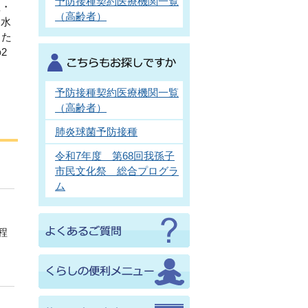
予防接種契約医療機関一覧
痘・
（高齢者）
に水
った
2
予防接種契約医療機関一覧
（高齢者）
肺炎球菌予防接種
令和7年度 第68回我孫子
市民文化祭 総合プログラ
ム
程