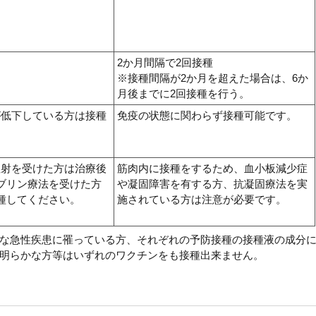
2か月間隔で2回接種
※接種間隔が2か月を超えた場合は、6か
月後までに2回接種を行う。
が低下している方は接種
免疫の状態に関わらず接種可能です。
注射を受けた方は治療後
筋肉内に接種をするため、血小板減少症
ブリン療法を受けた方
や凝固障害を有する方、抗凝固療法を実
種してください。
施されている方は注意が必要です。
な急性疾患に罹っている方、それぞれの予防接種の接種液の成分
明らかな方等はいずれのワクチンをも接種出来ません。