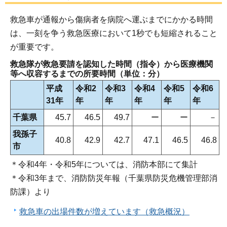
救急車が通報から傷病者を病院へ運ぶまでにかかる時間
は、一刻を争う救急医療において1秒でも短縮されること
が重要です。
救急隊が救急要請を認知した時間（指令）から医療機関
等へ収容するまでの所要時間（単位：分）
平成
令和2
令和3
令和4
令和5
令和6
31年
年
年
年
年
年
千葉県
45.7
46.5
49.7
ー
ー
－
我孫子
40.8
42.9
42.7
47.1
46.5
46.8
市
＊令和4年・令和5年については、消防本部にて集計
＊令和3年まで、消防防災年報（千葉県防災危機管理部消
防課）より
救急車の出場件数が増えています（救急概況）