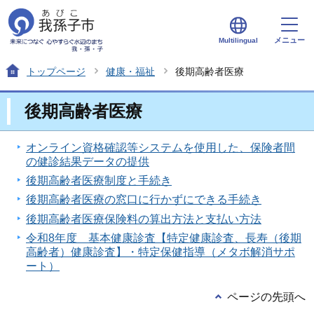
メニュー
Multilingual
トップページ
健康・福祉
後期高齢者医療
後期高齢者医療
オンライン資格確認等システムを使用した、保険者間
の健診結果データの提供
後期高齢者医療制度と手続き
後期高齢者医療の窓口に行かずにできる手続き
後期高齢者医療保険料の算出方法と支払い方法
令和8年度 基本健康診査【特定健康診査、長寿（後期
高齢者）健康診査】・特定保健指導（メタボ解消サポ
ート）
ページの先頭へ