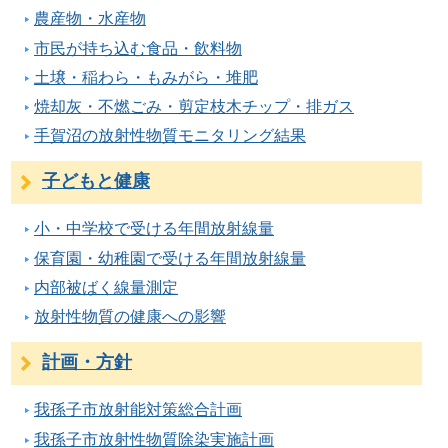
農産物・水産物
市民が持ち込む食品・飲料物
土壌・稲わら・もみがら・堆肥
焼却灰・不燃ごみ・剪定枝木チップ・排ガス
手賀沼の放射性物質モニタリング結果
子どもと健康
小・中学校で受ける年間放射線量
保育園・幼稚園で受ける年間放射線量
内部被ばく線量測定
放射性物質の健康への影響
計画・方針
我孫子市放射能対策総合計画
我孫子市放射性物質除染実施計画