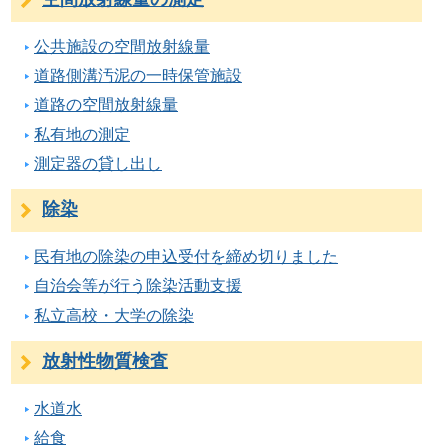
公共施設の空間放射線量
道路側溝汚泥の一時保管施設
道路の空間放射線量
私有地の測定
測定器の貸し出し
除染
民有地の除染の申込受付を締め切りました
自治会等が行う除染活動支援
私立高校・大学の除染
放射性物質検査
水道水
給食