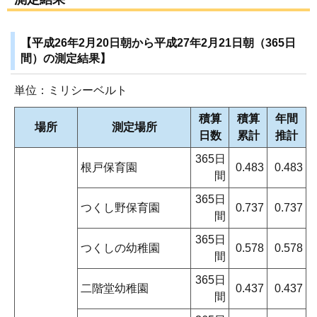
【平成26年2月20日朝から平成27年2月21日朝（365日
間）の測定結果】
単位：ミリシーベルト
積算
積算
年間
場所
測定場所
日数
累計
推計
365日
根戸保育園
0.483
0.483
間
365日
つくし野保育園
0.737
0.737
間
365日
つくしの幼稚園
0.578
0.578
間
365日
二階堂幼稚園
0.437
0.437
間