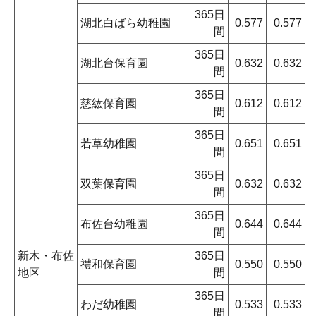
365日
湖北白ばら幼稚園
0.577
0.577
間
365日
湖北台保育園
0.632
0.632
間
365日
慈紘保育園
0.612
0.612
間
365日
若草幼稚園
0.651
0.651
間
365日
双葉保育園
0.632
0.632
間
365日
布佐台幼稚園
0.644
0.644
間
新木・布佐
365日
禮和保育園
0.550
0.550
地区
間
365日
わだ幼稚園
0.533
0.533
間