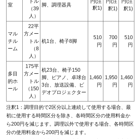
トル
円(注
円(注
円(注
室
脚、調理器具
釈1)
（39
釈1)
釈1)
人）
22平
マル
方メー
510
700
510
チル
トル
机1台、椅子8脚
円
円
円
ーム
（8
人）
175平
机23台、椅子150
多目
方メー
脚、ピアノ、卓球台
1,460
1,950
1,460
的ホ
トル
3台、放送設備、ビ
円
円
円
ール
（150
デオプロジェクター
人）
注釈1：調理目的で2区分以上連続して使用する場合、最
初に使用する時間区分を除き、各時間区分の使用料金か
ら200円を減じます。調理以外で使用する場合、各時間区
分の使用料金から200円を減じます。