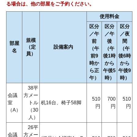
る場合は、他の部屋をご予約ください。
使用料金
区分
区分
区分
／午
／午
／夜
規模
前
後
間
部屋
（定
設備案内
（午
（午
（午
名
員）
前9
後1時
後6時
時か
から
から
ら正
午後5
午後9
午）
時）
時）
38平
会議
方メー
510
700
510
室
トル
机16台、椅子58脚
円
円
円
（A）
（30
人）
26平
会議
方メー