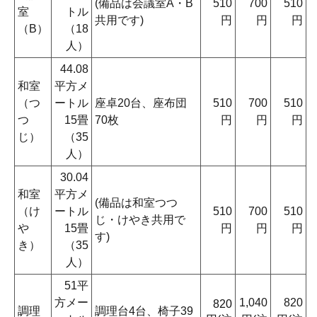
(備品は会議室A・B
510
700
510
室
トル
共用です)
円
円
円
（B）
（18
人）
44.08
和室
平方メ
（つ
ートル
座卓20台、座布団
510
700
510
つ
15畳
70枚
円
円
円
じ）
（35
人）
30.04
和室
平方メ
(備品は和室つつ
（け
ートル
510
700
510
じ・けやき共用で
や
15畳
円
円
円
す)
き）
（35
人）
51平
方メー
1,040
820
820
調理
調理台4台、椅子39