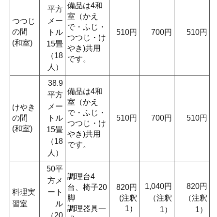
備品は4和
平方
室（かえ
メー
つつじ
で・ふじ・
の間
トル
510円
700円
510円
つつじ・け
(和室)
15畳
やき)共用
（18
です。
人）
38.9
備品は4和
平方
室（かえ
メー
けやき
で・ふじ・
の間
トル
510円
700円
510円
つつじ・け
(和室)
15畳
やき)共用
（18
です。
人）
50平
調理台4
方メ
1,040円
820円
台、椅子20
820円
料理実
ート
脚
(注釈
（注釈
（注釈
習室
ル
調理器具一
1）
1）
1）
（20