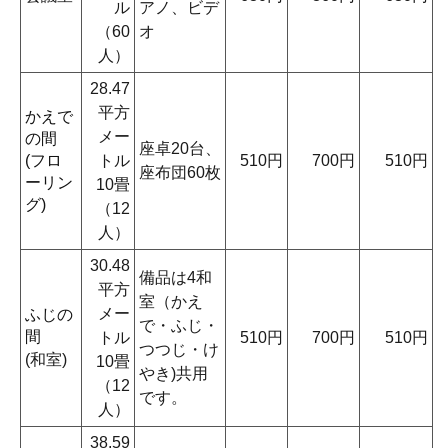
ル
アノ、ビデ
（60
オ
人）
28.47
平方
かえで
メー
の間
座卓20台、
(フロ
トル
510円
700円
510円
座布団60枚
ーリン
10畳
グ)
（12
人）
30.48
備品は4和
平方
室（かえ
メー
ふじの
で・ふじ・
間
トル
510円
700円
510円
つつじ・け
(和室)
10畳
やき)共用
（12
です。
人）
38.59