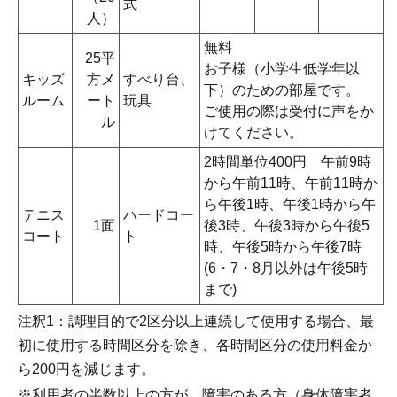
式
人）
無料
25平
お子様（小学生低学年以
キッズ
方メ
すべり台、
下）のための部屋です。
ルーム
ート
玩具
ご使用の際は受付に声をか
ル
けてください。
2時間単位400円 午前9時
から午前11時、午前11時か
ら午後1時、午後1時から午
テニス
ハードコー
1面
後3時、午後3時から午後5
コート
ト
時、午後5時から午後7時
(6・7・8月以外は午後5時
まで)
注釈1：調理目的で2区分以上連続して使用する場合、最
初に使用する時間区分を除き、各時間区分の使用料金か
ら200円を減じます。
※利用者の半数以上の方が、障害のある方（身体障害者