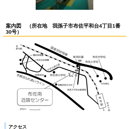
案内図 （所在地 我孫子市布佐平和台4丁目1番
30号）
アクセス