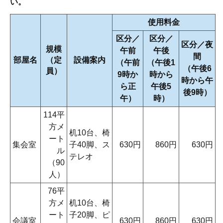
い。
使用料金
区分／
区分／
区分／夜
規模
午前
午後
間
部屋名
（定
設備案内
（午前
（午後1
（午後6
員）
9時か
時から
時から午
ら正
午後5
後9時）
午）
時）
114平
方メ
机10台、椅
ート
集会室
子40脚、ス
630円
860円
630円
ル
テレオ
（90
人）
76平
方メ
机10台、椅
ート
子20脚、ピ
会議室
630円
860円
630円