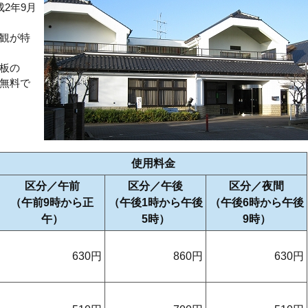
2年9月
観が特
板の
無料で
使用料金
区分／午前
区分／午後
区分／夜間
（午前9時から正
（午後1時から午後
（午後6時から午後
午）
5時）
9時）
630円
860円
630円