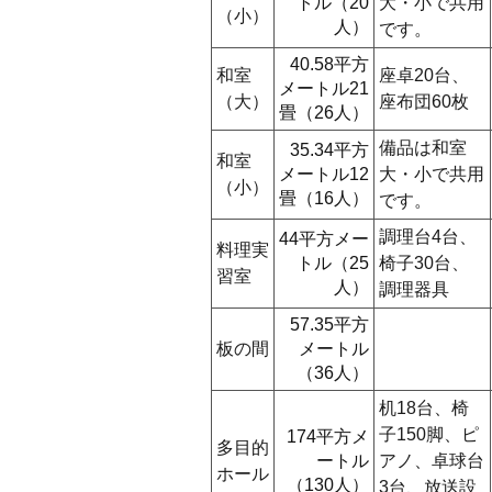
トル（20
大・小で共用
（小）
人）
です。
40.58平方
和室
座卓20台、
メートル21
（大）
座布団60枚
畳（26人）
備品は和室
35.34平方
和室
メートル12
大・小で共用
（小）
畳（16人）
です。
調理台4台、
44平方メー
料理実
トル（25
椅子30台、
習室
人）
調理器具
57.35平方
板の間
メートル
（36人）
机18台、椅
子150脚、ピ
174平方メ
多目的
ートル
アノ、卓球台
ホール
（130人）
3台、放送設