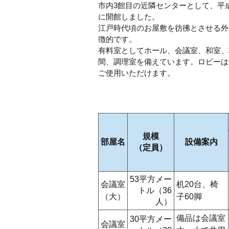
市内3館目の近隣センターとして、平成
に開館しました。
江戸時代頃のお屋敷を彷彿とさせる外
徴的です。
有料室としてホール、会議室、和室、
間、調理室を備えています。ロビーは
ご使用いただけます。
規模
部屋名
設備案内
（定員）
53平方メー
会議室
机20台、椅
トル（36
（大）
子60脚
人）
備品は会議室
30平方メー
会議室