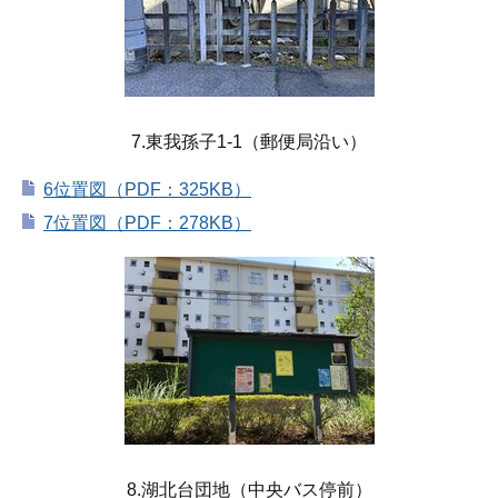
7.東我孫子1-1（郵便局沿い）
6位置図（PDF：325KB）
7位置図（PDF：278KB）
8.湖北台団地（中央バス停前）