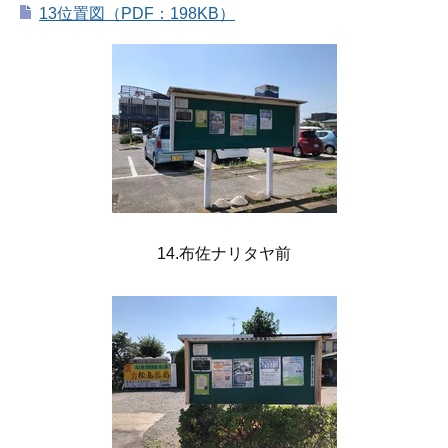
13位置図（PDF：198KB）
14.布佐ナリタヤ前