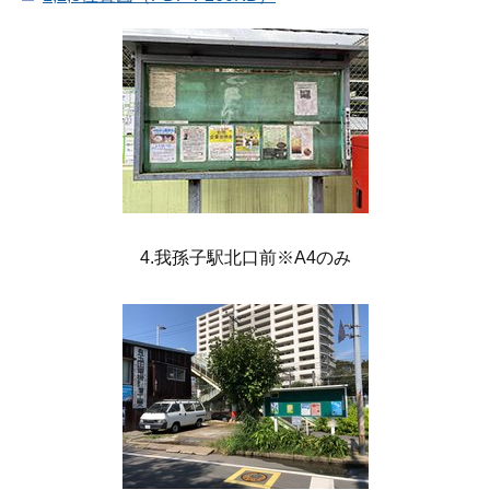
4.我孫子駅北口前※A4のみ