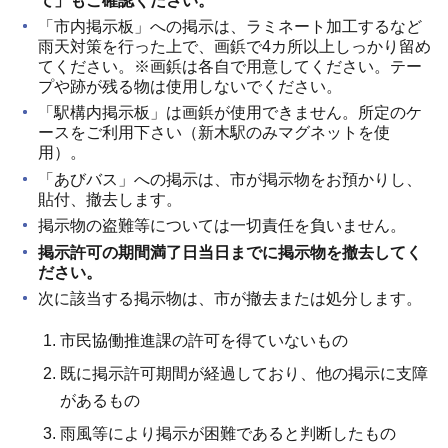
て」もご確認ください。
「市内掲示板」への掲示は、ラミネート加工するなど
雨天対策を行った上で、画鋲で4カ所以上しっかり留め
てください。※画鋲は各自で用意してください。テー
プや跡が残る物は使用しないでください。
「駅構内掲示板」は画鋲が使用できません。所定のケ
ースをご利用下さい（新木駅のみマグネットを使
用）。
「あびバス」への掲示は、市が掲示物をお預かりし、
貼付、撤去します。
掲示物の盗難等については一切責任を負いません。
掲示許可の期間満了日当日までに掲示物を撤去してく
ださい。
次に該当する掲示物は、市が撤去または処分します。
市民協働推進課の許可を得ていないもの
既に掲示許可期間が経過しており、他の掲示に支障
があるもの
雨風等により掲示が困難であると判断したもの