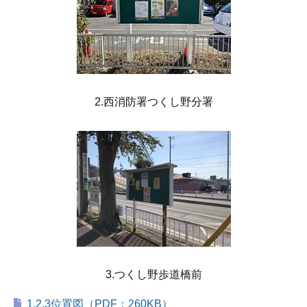
2.西消防署つくし野分署
3.つくし野歩道橋前
1,2,3位置図（PDF：260KB）