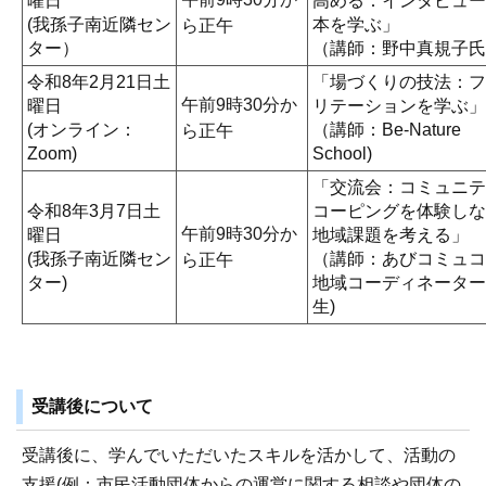
曜日
高める：インタビュー
(我孫子南近隣セン
本を学ぶ」
ら正午
ター）
（講師：野中真規子氏
令和8年2月21日土
「場づくりの技法：フ
午前9時30分か
曜日
リテーションを学ぶ」
(オンライン：
（講師：Be-Nature
ら正午
Zoom)
School)
「交流会：コミュニテ
令和8年3月7日土
コーピングを体験しな
午前9時30分か
曜日
地域課題を考える」
(我孫子南近隣セン
（講師：あびコミュコ
ら正午
ター)
地域コーディネーター
生)
受講後について
受講後に、学んでいただいたスキルを活かして、活動の
支援(例：市民活動団体からの運営に関する相談や団体の