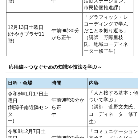
階)
午
活動ステーション、
市民協働推進課）
「グラフィック・レ
コーディングで学ん
12月13日土曜日
午前9時30分
だことを振り返る」
(けやきプラザ11
から正午
（講師：野際里枝
階)
氏、地域コーディネ
ーター修了生）
応用編～つなぐための知識や技法を学ぶ～
日程・会場
時間
内容
「人と接する基本：傾
令和8年1月17日土
ついて学ぶ」
午前9時30分か
曜日
（講師：菅野文夫氏、
(我孫子南近隣セン
ら正
タ
コーディネーター修了
午
ー)
生
令和8年2月7日土
「コミュニケーション
午前9時30分か