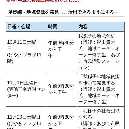
基礎編～地域資源を発見し、活用できるようにする～
日程・会場
時間
内容
我孫子の地域分析
10月11日土曜
（講師：影山貴大
午前9時30分
日
氏、地域コーディネ
から正
(けやきプラザ11
ーター修了生、あび
午
階)
こ市民活動ステーシ
ョン）
「我孫子の地域資源
11月1日土曜日
を歩いて発見する」
午前9時30分
(我孫子南近隣セン
（講師：影山貴大
から正午
ター)
氏、地域コーディネ
ーター修了生)
「我孫子の社会組織
11月29日土曜日
午前9時30分
を知る」
(けやきプラザ11
から正
（講師：あびこ市民