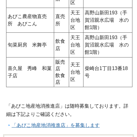
区
天王
高野山新田193（手
あびこ農産物直売
直売
台地
賀沼親水広場 水の
所 あびこん
所
区
館1階）
天王
高野山新田193（手
飲食
旬菜厨房 米舞亭
台地
賀沼親水広場 水の
店
区
館1階）
販売
天王
喜久屋 秀峰 和菓
柴崎台1丁目13番18
店
台地
飲食
子店
号
区
店
「あびこ地産地消推進店」は随時募集しております。詳
細は下記よりご確認ください。
「あびこ地産地消推進店」を募集します