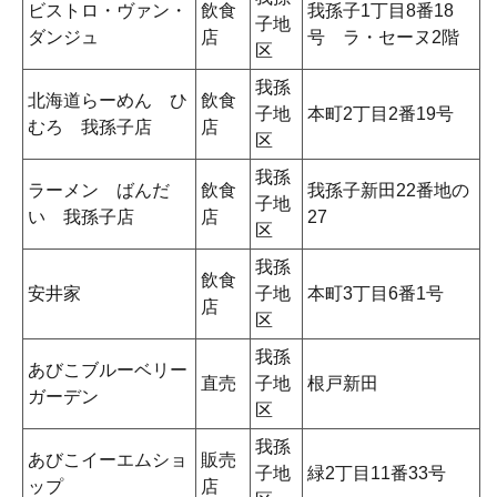
ビストロ・ヴァン・
飲食
我孫子1丁目8番18
子地
ダンジュ
店
号 ラ・セーヌ2階
区
我孫
北海道らーめん ひ
飲食
子地
本町2丁目2番19号
むろ 我孫子店
店
区
我孫
ラーメン ばんだ
飲食
我孫子新田22番地の
子地
い 我孫子店
店
27
区
我孫
飲食
安井家
子地
本町3丁目6番1号
店
区
我孫
あびこブルーベリー
直売
子地
根戸新田
ガーデン
区
我孫
あびこイーエムショ
販売
子地
緑2丁目11番33号
ップ
店