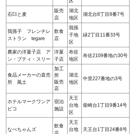
区
販売
湖北
石臼と麦
湖北台8丁目8番7号
店
地区
我孫
我孫子 フレンチレ
飲食
子地
緑2丁目11番33号
ストラン tegare
店
区
農家の洋菓子店 ア
洋菓
布佐
布佐2109番地の30号
ン・プティ・スリー
子店
地区
加工
食品メーカーの直売
湖北
所
中里227番地の3号
販売
所 風土
地区
店
天王
ホテルマークワンア
宿泊
台地
柴崎台1丁目9番14号
ビコ
施設
区
天王
飲食
なべちゃんズ
台地
天王台1丁目24番8号
店