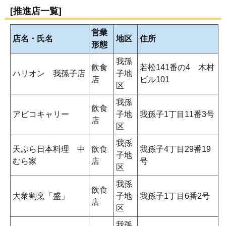
[推進店一覧]
営業
店名・氏名
地区
住所
形態
我孫
飲食
若松141番の4 木村
ハリオン 我孫子店
子地
店
ビル101
区
我孫
飲食
アビコキャリー
子地
我孫子1丁目11番3号
店
区
我孫
天ぷら日本料理 中
飲食
我孫子4丁目29番19
子地
むら家
店
号
区
我孫
飲食
大衆割烹「盛」
子地
我孫子1丁目6番2号
店
区
我孫