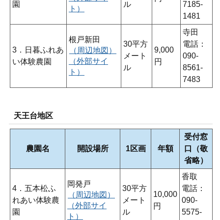
園
ル
7185-
ト）
1481
寺田
根戸新田
30平方
電話：
3．日暮ふれあ
9,000
（周辺地図）
メート
090-
（外部サイ
い体験農園
円
ル
8561-
ト）
7483
天王台地区
受付窓
農園名
開設場所
1区画
年額
口（敬
省略）
香取
岡発戸
4．五本松ふ
30平方
電話：
10,000
（周辺地図）
れあい体験農
メート
090-
（外部サイ
円
園
ル
5575-
ト）