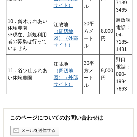
7189-
サイト）
ル
3465
農政課
10．鈴木ふれあい
30平
江蔵地
電話：
体験農園
方メ
8,000
（周辺地
※現在、新規利用
04-
図）（外部
ート
円
者の募集は行って
7185-
サイト）
ル
いません
1481
野口
30平
江蔵地
電話：
11．谷ツ山ふれあ
方メ
9,000
（周辺地
090-
図）（外部
い体験農園
ート
円
1994-
サイト）
ル
7663
このページについてのお問い合わせは