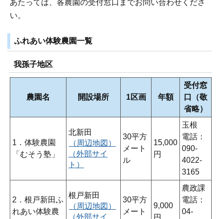
あたっては、各農園の受付窓口までお問い合わせくださ
い。
ふれあい体験農園一覧
我孫子地区
受付窓
農園名
開設場所
1区画
年額
口（敬
省略）
玉根
北新田
30平方
電話：
1．体験農園
15,000
（周辺地図）
メート
090-
（外部サイ
「むそう塾」
円
ル
4022-
ト）
3165
農政課
根戸新田
2．根戸新田ふ
30平方
電話：
9,000
（周辺地図）
れあい体験農
メート
04-
（外部サイ
円