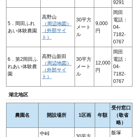
9291
岡田
高野山
30平方
電話：
5．岡田ふれ
9,000
（周辺地図）
メート
04-
（外部サイ
あい体験農園
円
ル
7182-
ト）
0767
岡田
高野山新田
6．第2岡田ふ
30平方
電話：
12,000
（周辺地図）
れあい体験農
メート
04-
（外部サイ
円
園
ル
7182-
ト）
0767
湖北地区
受付窓口
農園名
開設場所
1区画
年額
（敬省
略）
飯塚
中峠
30平方