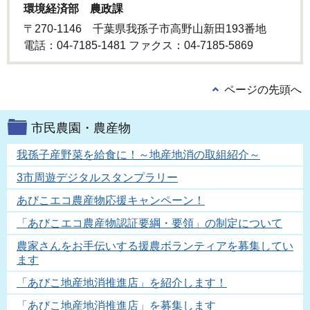
環境経済部 農政課
〒270-1146 千葉県我孫子市高野山新田193番地
電話：04-7185-1481 ファクス：04-7185-5869
ページの先頭へ
市民農園・農産物
我孫子産野菜を給食に！～地産地消の取組紹介～
3市周遊デジタルスタンプラリー
あびこエコ農産物応援キャンペーン！
「あびこエコ農産物認証要綱・要領」の制定について
農家さんをお手伝いする援農ボランティアを募集してい
ます
「あびこ地産地消推進店」を紹介します！
「あびこ地産地消推進店」を募集します