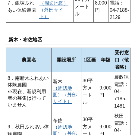
7．飯塚ふれ
8,000
電話：
（周辺地図）
メート
（外部サイ
あい体験農園
円
04-7188-
ル
ト）
2129
新木・布佐地区
受付窓
農園名
開設場所
1区画
年額
口（敬
省略）
農政課
8．南新木ふれあい
30平
新木
電話：
体験農園
方メ
9,000
（周辺地
※現在、新規利用
04-
図）（外部
ート
円
者の募集は行って
7185-
サイト）
ル
いません
1481
秋田
30平
布佐
電話：
9．秋田ふれあい体
方メ
9,000
（周辺地
04-
図）（外部
験農園
ート
円