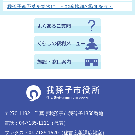
我孫子産野菜を給食に！～地産地消の取組紹介～
〒270-1192 千葉県我孫子市我孫子1858番地
電話：04-7185-1111（代表）
ファクス：04-7185-1520（秘書広報課広報室）