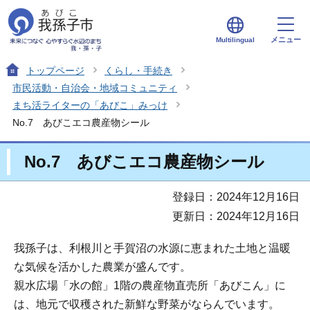
メニュー
Multilingual
トップページ
くらし・手続き
市民活動・自治会・地域コミュニティ
まち活ライターの「あびこ」みっけ
No.7 あびこエコ農産物シール
No.7 あびこエコ農産物シール
登録日：2024年12月16日
更新日：2024年12月16日
我孫子は、利根川と手賀沼の水源に恵まれた土地と温暖
な気候を活かした農業が盛んです。
親水広場「水の館」1階の農産物直売所「あびこん」に
は、地元で収穫された新鮮な野菜がならんでいます。