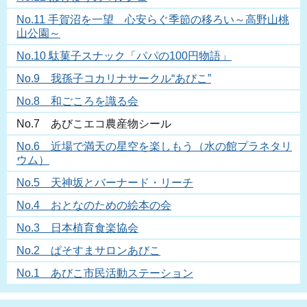
No.11 手賀沼を一望 心安らぐ季節の移ろい～高野山桃
山公園～
No.10 駄菓子スナック「パパの100円物語」
No.9 我孫子コカリナサークル“あびこ”
No.8 和ごころを識る会
No.7 あびこエコ農産物シール
No.6 近場で満天の星空を楽しもう（水の館プラネタリ
ウム）
No.5 天神坂とバーナード・リーチ
No.4 おとなのための絵本の会
No.3 日本植育食楽協会
No.2 ぱそすまサロンあびこ
No.1 あびこ市民活動ステーション