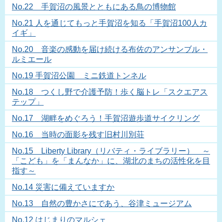
No.22 手賀沼の風景とともにある鳥の博物館
No.21 人を通じてもっと手賀沼を知る「手賀沼100人カ
イギ」
No.20 音楽の感動を届け続ける布佐のアンサンブル・
ルミエール
No.19 手賀沼公園 ミニ鉄道トンネル
No.18 つくし野で介護予防！歩く脳トレ「スクエアス
テップ」
No.17 湖畔をめぐろう！手賀沼遊歩道サイクリング
No.16 当時の面影を残す旧村川別荘
No.15 Liberty Library（リバティ・ライブラリー） ～
「こども」を「まんなか」に、湖北のまちの活性化を目
指す～
No.14 災害に備えていますか
No.13 自然の豊かさにであう、谷津ミュージアム
No.12 はじまりのマルシェ