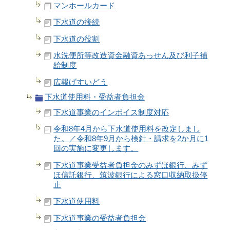
マンホールカード
下水道の接続
下水道の役割
水洗便所等改造資金融資あっせん及び利子補
給制度
広報げすいどう
下水道使用料・受益者負担金
下水道事業のインボイス制度対応
令和8年4月から下水道使用料を改定しまし
た。／令和8年9月から検針・請求を2か月に1
回の実施に変更します。
下水道事業受益者負担金のみずほ銀行、みず
ほ信託銀行、筑波銀行による窓口収納取扱停
止
下水道使用料
下水道事業の受益者負担金