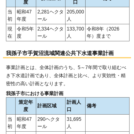
度
口
当
昭和47
2,281ヘクタ
205,000
初
年度
ール
人
現
令和5年
2,334ヘクタ
133,700
令和8年（2026
在
度
ール
人
年）度まで
我孫子市手賀沼流域関連公共下水道事業計画
事業計画とは、全体計画のうち、5～7年間で取り組むべ
き下水道計画であり、全体計画と比べ、より実効性・精
密性の高い計画となります。
我孫子市における事業計画
策定年
計画人
計画区域
備考
度
口
当
昭和47
290ヘクタ
31,695
初
年度
ール
人