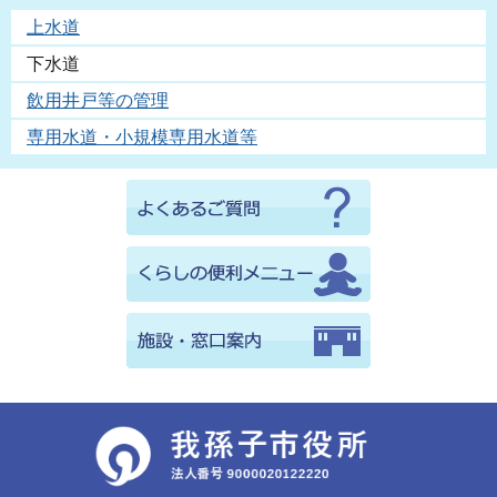
上水道
下水道
飲用井戸等の管理
専用水道・小規模専用水道等