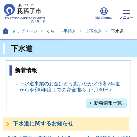
メニュー
Multilingual
トップページ
くらし・手続き
上下水道
下水道
下水道
新着情報
下水道事業のお金はどう動いたか／令和2年度
から令和6年度までの資金推移（7月30日）
下水道に関するお知らせ