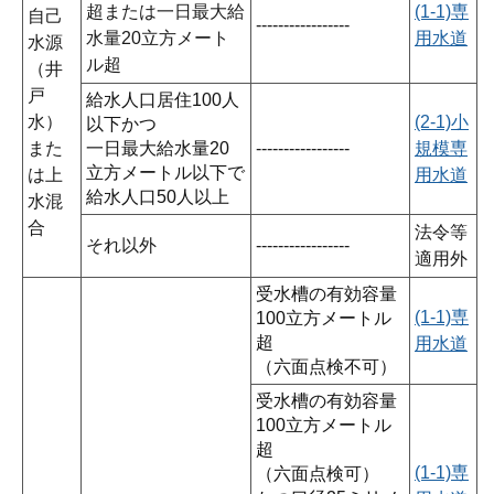
超または一日最大給
(1-1)専
自己
-----------------
水量20立方メート
用水道
水源
ル超
（井
戸
給水人口居住100人
水）
(2-1)小
以下かつ
また
一日最大給水量20
-----------------
規模専
立方メートル以下で
は上
用水道
給水人口50人以上
水混
合
法令等
それ以外
-----------------
適用外
受水槽の有効容量
(1-1)専
100立方メートル
超
用水道
（六面点検不可）
受水槽の有効容量
100立方メートル
超
(1-1)専
（六面点検可）