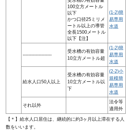
受水槽の有効容量
100立方メートル
(1-2)簡
以下
かつ口径25ミリメ
易専用
ートル以上の導管
水道
全長1500メートル
以下【注】
(1-2)簡
受水槽の有効容量
--------------------
易専用
10立方メートル超
水道
(2-2)小
受水槽の有効容量
規模簡
給水人口50人以上
10立方メートル以
易専用
下
水道
法令等
それ以外
適用外
【＊】給水人口居住は、継続的に約3ヶ月以上滞在する人
数をいいます。