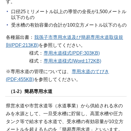
す。
口径25ミリメートル以上の導管の全長が1,500メートル
以下のもの
受水槽の有効容量の合計が100立方メートル以下のもの
各種届出書：
我孫子市専用水道及び簡易専用水道取扱規
則(PDF:213KB)
を参照してください。
様式：
専用水道様式(PDF:303KB)
様式：
専用水道様式(Word:172KB)
※専用水道の管理については、
専用水道のてびき
(PDF:455KB)
を参照してください。
（1-2）簡易専用水道
県営水道や市営水道等（水道事業）から供給される水の
みを水源として、一旦受水槽に貯留し、高置水槽や圧力
タンク等で給水する水道で、受水槽の有効容量が10立方
メートルを超えるものを「簡易専用水道」といいます。