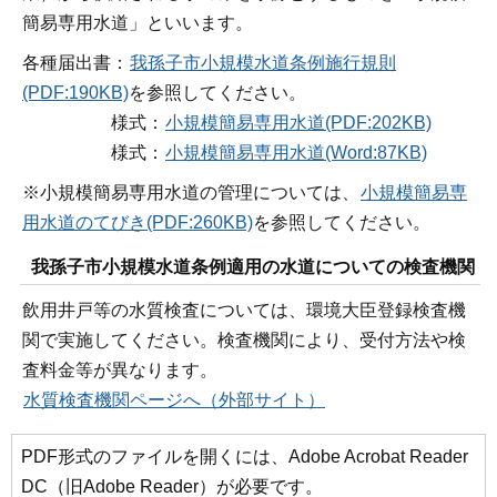
簡易専用水道」といいます。
各種届出書：
我孫子市小規模水道条例施行規則
(PDF:190KB)
を参照してください。
様式：
小規模簡易専用水道(PDF:202KB)
様式：
小規模簡易専用水道(Word:87KB)
※小規模簡易専用水道の管理については、
小規模簡易専
用水道のてびき(PDF:260KB)
を参照してください。
我孫子市小規模水道条例適用の水道についての検査機関
飲用井戸等の水質検査については、環境大臣登録検査機
関で実施してください。検査機関により、受付方法や検
査料金等が異なります。
水質検査機関ページへ（外部サイト）
PDF形式のファイルを開くには、Adobe Acrobat Reader
DC（旧Adobe Reader）が必要です。