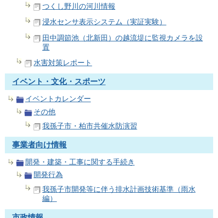
つくし野川の河川情報
浸水センサ表示システム（実証実験）
田中調節池（北新田）の越流堤に監視カメラを設
置
水害対策レポート
イベント・文化・スポーツ
イベントカレンダー
その他
我孫子市・柏市共催水防演習
事業者向け情報
開発・建築・工事に関する手続き
開発行為
我孫子市開発等に伴う排水計画技術基準（雨水
編）
市政情報