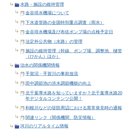
水路・施設の維持管理
金谷排水機場について
下水道管路の全国特別重点調査（雨水）
金谷排水機場及び布佐ポンプ場の点検予定日
法定外公共物（水路）の管理
施設の維持管理（幹線、ポンプ場、調整池、樋管
（ひかん）ほか）
治水の関係機関情報
手賀沼・手賀川の事前放流
田中調節池の洪水調節機能の向上
北千葉導水路を知っていますか？北千葉導水路20
年デジタルコンテンツ公開！
利根川などの堤防周辺における異常発見時の通報
関連リンク（関係機関、防災情報）
河川のリアルタイム情報