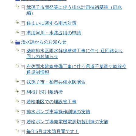
我孫子市開発等に伴う排水計画技術基準（雨水
編）
住まいに関する雨水対策
準用河川・水路占用の申請
治水課からのお知らせ
柴崎排水区雨水幹線整備工事に伴う 迂回路切り
回しのお知らせ
布佐雨水幹線整備工事に伴う県道千葉竜ケ崎線交
通規制情報
我孫子市・柏市共催水防演習
利根川河川敷清掃
若松地区での埋設管工事
排水ポンプ車等操作訓練の実施
若松ポンプ場発電機電源切替訓練の実施
毎年5月は水防月間です！