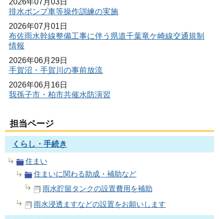
2026年07月03日
排水ポンプ車等操作訓練の実施
2026年07月01日
布佐雨水幹線整備工事に伴う県道千葉竜ケ崎線交通規制
情報
2026年06月29日
手賀沼・手賀川の事前放流
2026年06月16日
我孫子市・柏市共催水防演習
担当ページ
くらし・手続き
住まい
住まいに関わる助成・補助など
雨水貯留タンクの設置費用を補助
雨水浸透ますなどの設置をお願いします