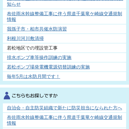
知らせ
布佐雨水幹線整備工事に伴う県道千葉竜ケ崎線交通規制
情報
我孫子市・柏市共催水防演習
利根川河川敷清掃
若松地区での埋設管工事
排水ポンプ車等操作訓練の実施
若松ポンプ場発電機電源切替訓練の実施
毎年5月は水防月間です！
自治会・自主防災組織で新たに防災担当になられた方へ
布佐雨水幹線整備工事に伴う県道千葉竜ケ崎線交通規制
情報