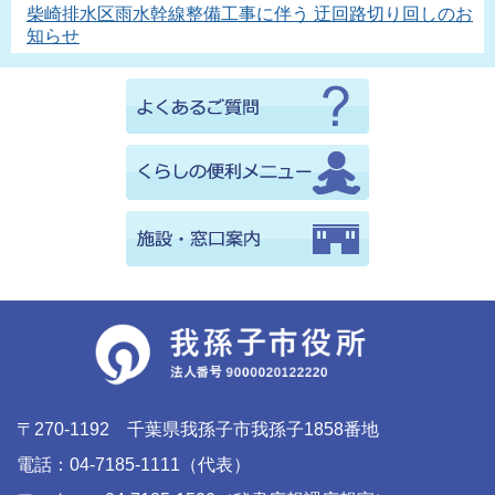
柴崎排水区雨水幹線整備工事に伴う 迂回路切り回しのお
知らせ
〒270-1192 千葉県我孫子市我孫子1858番地
電話：04-7185-1111（代表）