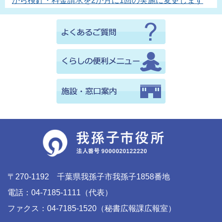
から検針・料金請求を2か月に1回の実施に変更します
〒270-1192 千葉県我孫子市我孫子1858番地
電話：04-7185-1111（代表）
ファクス：04-7185-1520（秘書広報課広報室）