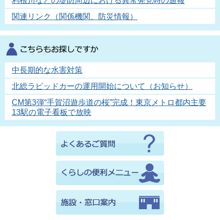
利根川などの堤防周辺における異常発見時の通報
関連リンク（関係機関、防災情報）
中長期的な水害対策
北総ラピッドカーの運用開始について（お知らせ）
CM第3弾“手賀沼遊歩道の桜”完成！東京メトロ都内主要
13駅の電子看板で放映