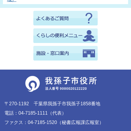
〒270-1192 千葉県我孫子市我孫子1858番地
電話：04-7185-1111（代表）
ファクス：04-7185-1520（秘書広報課広報室）