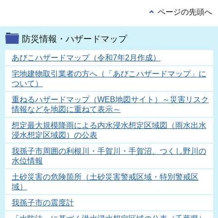
ページの先頭へ
防災情報・ハザードマップ
あびこハザードマップ（令和7年2月作成）
宅地建物取引業者の方へ（「あびこハザードマップ」に
ついて）
重ねるハザードマップ（WEB地図サイト）～災害リスク
情報などを地図に重ねて表示～
想定最大規模降雨による内水浸水想定区域図（雨水出水
浸水想定区域図）の公表
我孫子市周囲の利根川・手賀川・手賀沼、つくし野川の
水位情報
土砂災害の危険箇所（土砂災害警戒区域・特別警戒区
域）
我孫子市の震度計