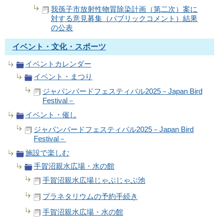
我孫子市放射性物質除染計画（第二次）案に
対する意見募集（パブリックコメント）結果
の公表
イベント・文化・スポーツ
イベントカレンダー
イベント・まつり
ジャパンバードフェスティバル2025－Japan Bird
Festival－
イベント・催し
ジャパンバードフェスティバル2025－Japan Bird
Festival－
施設で楽しむ
手賀沼親水広場・水の館
手賀沼親水広場じゃぶじゃぶ池
プラネタリウムの予約手続き
手賀沼親水広場・水の館