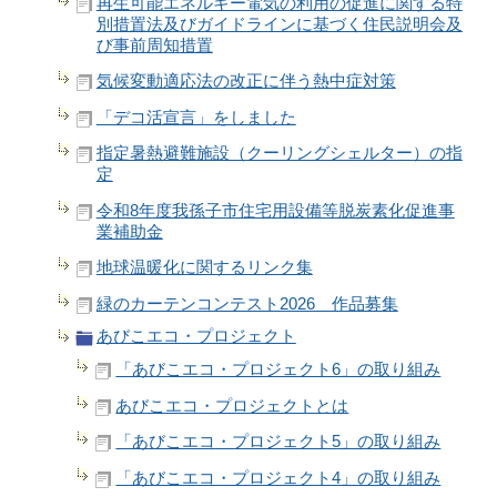
再生可能エネルギー電気の利用の促進に関する特
別措置法及びガイドラインに基づく住民説明会及
び事前周知措置
気候変動適応法の改正に伴う熱中症対策
「デコ活宣言」をしました
指定暑熱避難施設（クーリングシェルター）の指
定
令和8年度我孫子市住宅用設備等脱炭素化促進事
業補助金
地球温暖化に関するリンク集
緑のカーテンコンテスト2026 作品募集
あびこエコ・プロジェクト
「あびこエコ・プロジェクト6」の取り組み
あびこエコ・プロジェクトとは
「あびこエコ・プロジェクト5」の取り組み
「あびこエコ・プロジェクト4」の取り組み