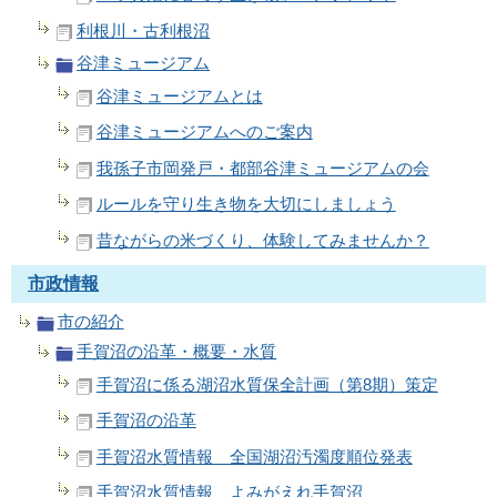
利根川・古利根沼
谷津ミュージアム
谷津ミュージアムとは
谷津ミュージアムへのご案内
我孫子市岡発戸・都部谷津ミュージアムの会
ルールを守り生き物を大切にしましょう
昔ながらの米づくり、体験してみませんか？
市政情報
市の紹介
手賀沼の沿革・概要・水質
手賀沼に係る湖沼水質保全計画（第8期）策定
手賀沼の沿革
手賀沼水質情報 全国湖沼汚濁度順位発表
手賀沼水質情報 よみがえれ手賀沼