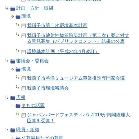
計画・方針・取組
環境
我孫子市第二次環境基本計画
我孫子市放射性物質除染計画（第二次）案に対す
る意見募集（パブリックコメント）結果の公表
環境基本計画（平成24年4月改訂）
審議会・委員会
環境
我孫子市谷津ミュージアム事業推進専門家会議
我孫子市環境審議会
広報
まちの話題
ジャパンバードフェスティバル2019が内閣総理大
臣賞を受賞！
職員・組織
公募委員などの募集