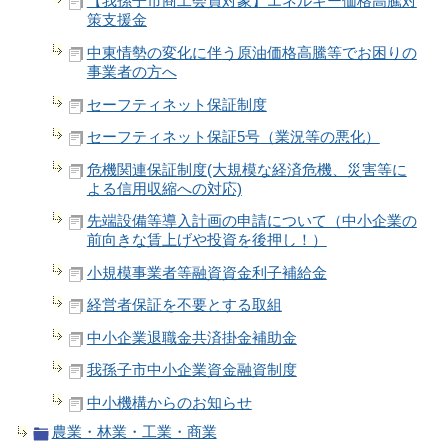
【我孫子市商工会員対象】エネルギー価格高騰対
策支援金
中東情勢の変化に伴う原油価格高騰等でお困りの
事業者の方へ
セーフティネット保証制度
セーフティネット保証5号（業況等の悪化）
危機関連保証制度(大規模な経済危機、災害等に
よる信用収縮への対応)
先端設備等導入計画の申請について（中小企業の
前向きな賃上げや投資を後押し！）
小規模事業者等融資資金利子補給金
経営者保証を不要とする取組
中小企業退職金共済掛金補助金
我孫子市中小企業資金融資制度
中小機構からのお知らせ
農業・林業・工業・商業