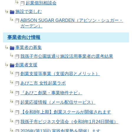
起業個別相談会
施設で楽しむ
ABISON SUGAR GARDEN（アビソン・シュガー・
ガーデン）
事業者向け情報
事業者の募集
我孫子市公園坂通り施設活用事業者の選考結果
創業者支援
創業支援等事業（支援内容とメリット）
あびこ市 女性起業ラボ
『あびこ創業・事業物件ナビ』
起業応援情報（メール配信サービス）
【令和8年上期】創業スクールが開催されます
我孫子市ビジネス交流会（令和8年1月24日開催）
2026年(第13回) 実践創業塾を開催します