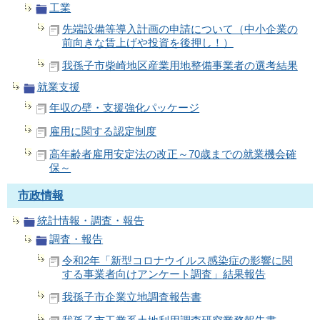
工業
先端設備等導入計画の申請について（中小企業の
前向きな賃上げや投資を後押し！）
我孫子市柴崎地区産業用地整備事業者の選考結果
就業支援
年収の壁・支援強化パッケージ
雇用に関する認定制度
高年齢者雇用安定法の改正～70歳までの就業機会確
保～
市政情報
統計情報・調査・報告
調査・報告
令和2年「新型コロナウイルス感染症の影響に関
する事業者向けアンケート調査」結果報告
我孫子市企業立地調査報告書