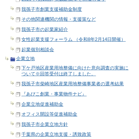
我孫子市創業支援補助金制度
その他関連機関の情報・支援策など
我孫子市の起業家紹介
女性起業支援フォーラム （令和8年2月14日開催）
起業個別相談会
企業立地
下ケ戸地区産業用地整備に向けた意向調査の実施に
ついて※回答受付は終了しました。
我孫子市柴崎地区産業用地整備事業者の選考結果
『あびこ創業・事業物件ナビ』
企業立地促進補助金
オフィス開設等促進補助金
我孫子市企業立地方針
千葉県の企業立地支援・誘致政策